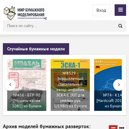
Вход
Поиск
по
сайту
Случайные бумажные модели
№8529 -
Экранолетный
спасательный
катер-амфибия
№456 - БТР-90
ЭСКА-1 (ЮТ для
№74 - K1A1
[Модель-копия
умелых рук
[Hardcraft 2013-0
5081] из бумаги
1/1980) из бумаги
из бумаги
Архив моделей бумажных разверток: