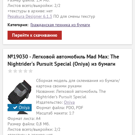
Размер файла: 1,4 Мб.
Листов всего/выкройки: 2/2
+текстуры в архиве: нет
Pepakura Designer 6.1.3
ПО для смены текстур
Категория:
Гражданская техника из бумаги
Перейти к скачиванию
№19030 - Легковой автомобиль Mad Max: The
Nightrider's Pursuit Special (Oniya) из бумаги
Сборная модель для склеивания из бумаги/
картона своими руками
Название: Легковой автомобиль The
Nightrider's Pursuit Special
Издательство:
Oniya
Oniya
Формат файла: PDO, PDF
Масштаб макета: 1:?
Формат листа: А4
Размер файла: 0,8 Мб.
ый
Листов всего/выкройки: 2/2
+текстуры в архиве: нет